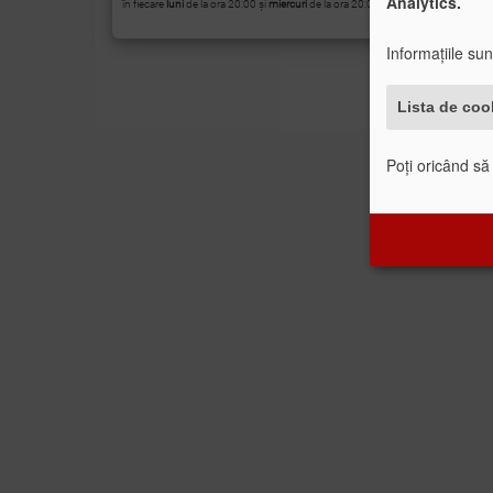
Analytics.
în fiecare
luni
de la ora 20:00 și
miercuri
de la ora 20:00
Informațiile su
Lista de coo
Poți oricând să