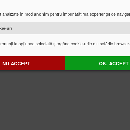
nt analizate în mod
anonim
pentru îmbunătățirea experienței de navigar
kie-uri
 renunți la opțiunea selectată ștergând cookie-urile din setările browser-
NU ACCEPT
OK, ACCEPT