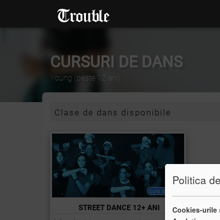
CURSURI DE DANS
Young
(peste 12 ani)
Clase de dans disponibile
Politica d
curs de bază
STREET DANCE 12+ ANI
Cookies-urile 