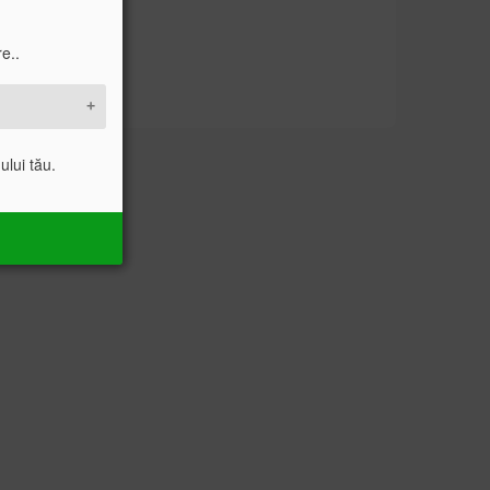
e..
ului tău.