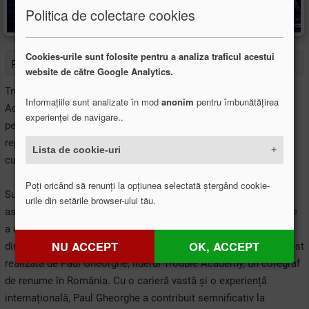
Politica de colectare cookies
Cookies-urile sunt folosite pentru a analiza traficul acestui
Românii au Talent
website de către Google Analytics.
Trupa Trouble Legacy, formată din tineri dansatori ai Trouble
Informațiile sunt analizate în mod
anonim
pentru îmbunătățirea
Academy, cu vârste cuprinse între 9 și 17 ani, a reușit o
experienței de navigare..
performanță de excepție pe scena Românii au Talent. Cu o
reprezentație plină de energie, pasiune și emoție, aceștia au
Lista de cookie-uri
cucerit publicul și juriul, obținând 4 de "DA" binemeritate.
Poți oricând să renunți la opțiunea selectată ștergând cookie-
Succesul lor pe scenă nu a fost doar despre talent și muncă
urile din setările browser-ului tău.
asiduă, ci și despre un scop nobil. Participarea lor la competiție
a avut o misiune specială: sprijinirea copiilor cu sindrom Down
NU ACCEPT
OK, ACCEPT
din cadrul Asociației Down Plus. Coregrafia spectaculoasă a fost
realizată de Paul Gheorghe, liderul Trouble Academy, un coregraf
de renume în România. Cu o carieră vastă și o experiență
internațională, Paul Gheorghe a contribuit semnificativ la