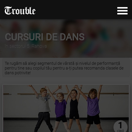
CURSURI DE DANS
în sectorul 5, Rahova
Te rugăm să alegi segmentul de vârstă și nivelul de performanță
pentru tine sau copilul tău pentru a-ți putea recomanda clasele de
dans potrivite!
1
clasă