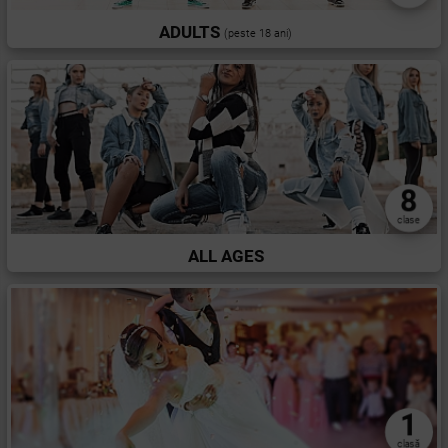
ADULTS
(peste 18 ani)
8
clase
ALL AGES
1
clasă