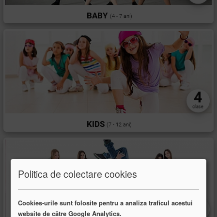
BABY
(4 - 7 ani)
4
clase
KIDS
(7 - 12 ani)
Politica de colectare cookies
1
Cookies-urile sunt folosite pentru a analiza traficul acestui
website de către Google Analytics.
clasă