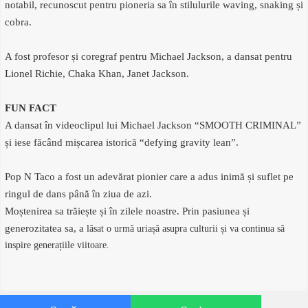
notabil, recunoscut pentru pioneria sa în stilulurile waving, snaking și
cobra.
A fost profesor și coregraf pentru Michael Jackson, a dansat pentru
Lionel Richie, Chaka Khan, Janet Jackson.
FUN FACT
A dansat în videoclipul lui Michael Jackson “SMOOTH CRIMINAL”
și iese făcând mișcarea istorică “defying gravity lean”.
Pop N Taco a fost un adevărat pionier care a adus inimă și suflet pe
ringul de dans până în ziua de azi.
Moștenirea sa trăiește și în zilele noastre. Prin pasiunea și
generozitatea sa, a
lăsat o urmă uriașă asupra culturii și va continua să
inspire generațiile viitoare.