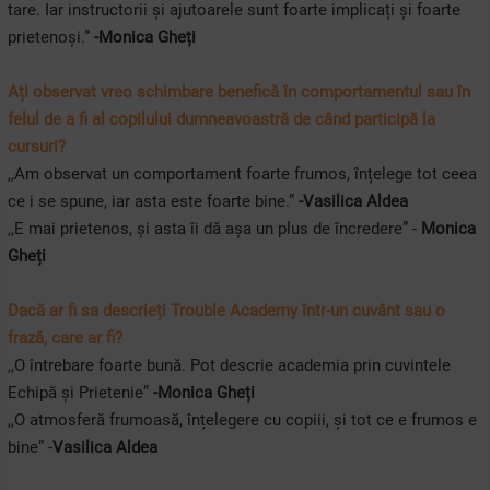
tare. Iar instructorii și ajutoarele sunt foarte implicați și foarte
prietenoși.”
-Monica Gheți
Ați observat vreo schimbare benefică în comportamentul sau în
felul de a fi al copilului dumneavoastră de când participă la
cursuri?
,,Am observat un comportament foarte frumos, înțelege tot ceea
ce i se spune, iar asta este foarte bine.”
-Vasilica Aldea
,,E mai prietenos, și asta îi dă așa un plus de încredere” -
Monica
Gheți
Dacă ar fi sa descrieți Trouble Academy într-un cuvânt sau o
frază, care ar fi?
,,O întrebare foarte bună. Pot descrie academia prin cuvintele
Echipă și Prietenie”
-Monica Gheți
,,O atmosferă frumoasă, înțelegere cu copiii, și tot ce e frumos e
bine” -
Vasilica Aldea