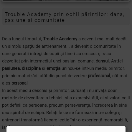
Trouble Academy prin ochii părinților: dans,
pasiune și comunitate
De-a lungul timpului,
Trouble Academy
a devenit mai mult decât
un simplu spațiu de antrenament... a devenit o comunitate în
care generații întregi de copii și tineri au crescut și s-au
dezvoltat prin intermediul unei pasiuni comune, d
ansul.
Astfel
pasiunea, disciplina
și
emoția
unindu-se într-un mediu primitor,
prielnic maturizării atât din punct de vedere
profesional
, cât mai
ales
p
ersonal
.
În acest mediu deschis și primitor, cursanții nu învață doar
metode de dezvoltare a tehnicii și a expresivității, ci și valori ce ii
pot definii ca persoane, precum perseverența, încrederea în sine
sau spiritul de echipă. Relațiile ce se formează între colegi și
antrenori transformă fiecare lecție într-o experiență memorabilă,
iar fiecare etapă parcursă în drumul spre evoluție, devine parte