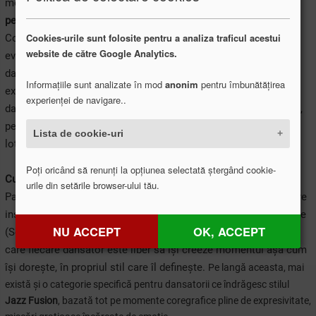
momentul actual, și de a-i încuraja să facă pasul către
perfomanță
, respectiv să se mențină la cel mai înalt nivel.
Cookies-urile sunt folosite pentru a analiza traficul acestui
Competiția se desfășoară sub forma unui sistem complex de
website de către Google Analytics.
evaluare, care testează unele dintre principalele abilități ale
dansatorilor, precum cunoștințele despre cultura de Hip Hop,
Informațiile sunt analizate în mod
anonim
pentru îmbunătățirea
expresivitatea sau calitățile motrice. Totodată, îi ajută pe
experienței de navigare..
dansatorii aflați la început de drum să capete încredere de sine,
pentru a putea face pasul către următorul nivel, mai precis
Lista de cookie-uri
loturile de perfomanță.
Poți oricând să renunți la opțiunea selectată ștergând cookie-
Cum se desfășoară?
urile din setările browser-ului tău.
Participanții, indiferent de vârstă sau nivel, sunt evaluați de către
instructorii academiei. Evenimentul include momente coregrafie
NU ACCEPT
OK, ACCEPT
(Solo Show-uri) pline de expresivitate, poveste și tehnică, prin
care fiecare dansator este liber să își creeze momentul așa cum
își dorește, în propriul stil care îl definește.
Pe langă aceasta, mai
există și o categorie specifică pentru dansatorii ce îndrăgesc stilul
Jazz Fusion
, bazată tot pe momente coregrafice pline de expresivitate,