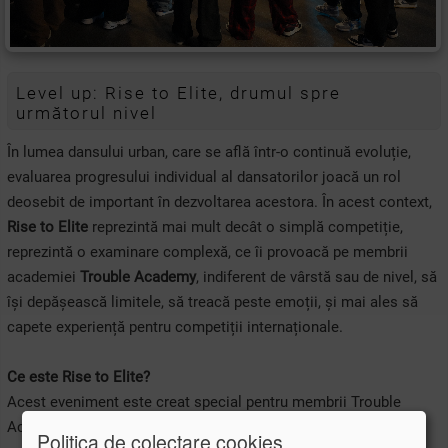
Level up: Rise to Elite, drumul spre
următorul nivel
În lumea dansului urban, care se află într-o continuă evoluție,
evaluarea progresului individual al dansatorilor joacă un rol
deosebit de important în dezvoltarea acestora. În acest context,
Rise to Elite
reprezintă mai mult decât o simplă competiție,
reprezintă o examinare complexă, ce îi provoacă pe membrii
academiei
Trouble Academy
, indiferent de vârstă sau de nivel, să
își depășească limitele, să treacă peste emoții, și mai ales să
capete experiență pentru competiții internaționale.
Ce este Rise to Elite?
Acest eveniment este creat special pentru membrii Trouble
Academy cu scopul evaluării nivelului la care aceștia se află în
Politica de colectare cookies