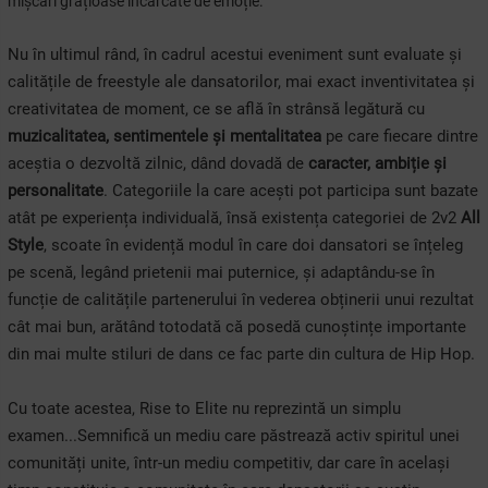
mișcări grațioase încărcate de emoție.
Nu în ultimul rând, în cadrul acestui eveniment sunt evaluate și
calitățile de freestyle ale dansatorilor, mai exact inventivitatea și
creativitatea de moment, ce se află în strânsă legătură cu
muzicalitatea, sentimentele și mentalitatea
pe care fiecare dintre
aceștia o dezvoltă zilnic, dând dovadă de
caracter, ambiție și
personalitate
. Categoriile la care acești pot participa sunt bazate
atât pe experiența individuală, însă existența categoriei de 2v2
All
Style
, scoate în evidență modul în care doi dansatori se înțeleg
pe scenă, legând prietenii mai puternice, și adaptându-se în
funcție de calitățile partenerului în vederea obținerii unui rezultat
cât mai bun, arătând totodată că posedă cunoștințe importante
din mai multe stiluri de dans ce fac parte din cultura de Hip Hop.
Cu toate acestea, Rise to Elite nu reprezintă un simplu
examen...Semnifică un mediu care păstrează activ spiritul unei
comunități unite, într-un mediu competitiv, dar care în același