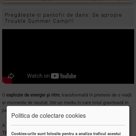
Pregătește-ți pantofii de dans: Se apropie
Trouble Summer Camp!!!
O
explozie de energie și ritm
, transformată în prietenii de o viață
și momente de neuitat, într-un mediu în care totul gravitează în
jurul unei pasiunii comune:
DANSUL.
Politica de colectare cookies
A început numărătoarea inversă pentru următoarea ediție a
TROUBLE SUMMER CAMP
, o experiență intensă concepută
Cookies-urile sunt folosite pentru a analiza traficul acestui