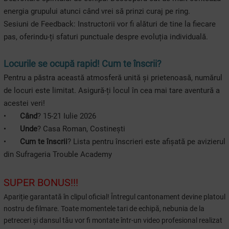
energia grupului atunci când vrei să prinzi curaj pe ring.
Sesiuni de Feedback: Instructorii vor fi alături de tine la fiecare
pas, oferindu-ți sfaturi punctuale despre evoluția individuală.
Locurile se ocupă rapid! Cum te înscrii?
Pentru a păstra această atmosferă unită și prietenoasă, numărul
de locuri este limitat. Asigură-ți locul în cea mai tare aventură a
acestei veri!
•
Când
? 15-21 Iulie 2026
•
Unde
? Casa Roman, Costinești
•
Cum te înscrii
? Lista pentru înscrieri este afișată pe avizierul
din Sufrageria Trouble Academy
SUPER BONUS!!!
Apariție garantată în clipul oficial! Întregul cantonament devine platoul
nostru de filmare. Toate momentele tari de echipă, nebunia de la
petreceri și dansul tău vor fi montate într-un video profesional realizat