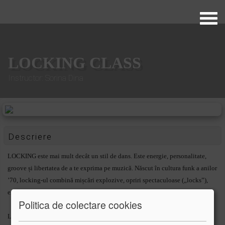
LOCKING CLASS
Instructor: Sorina Dina
Descriere
LOCKING este mai mult decât un stil de dans. Este energie, personalitate,
groove și libertatea de a te exprima pe muzică. Născut în cultura funk a anilor
’70, locking-ul combină mișcări explozive, opriri spectaculoase („locks”),
expresivitate și multă interacțiune socială.
Politica de colectare cookies
La cursurile noastre de LOCKING din cadrul Trouble Academy, copiii,